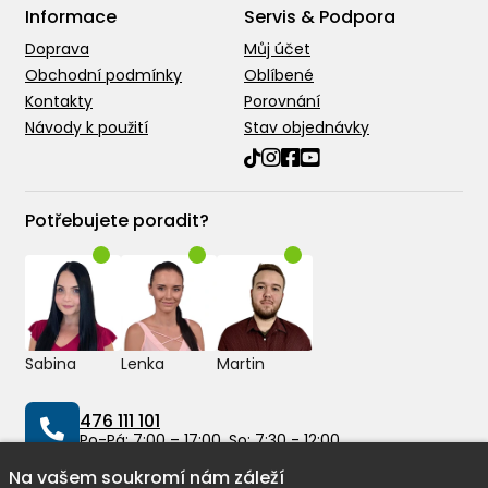
Informace
Servis & Podpora
Doprava
Můj účet
Obchodní podmínky
Oblíbené
Kontakty
Porovnání
Návody k použití
Stav objednávky
Potřebujete poradit?
Sabina
Lenka
Martin
476 111 101
Po-Pá: 7:00 – 17:00, So: 7:30 - 12:00
Na vašem soukromí nám záleží