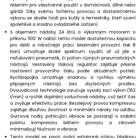
řešením pro všestranné použití v domácnosti, dílně nebo
garáži. Díky svému tichému provozu a dostatečnému
výkonu se skvěle hodí pro kutily a řemeslníky, kteří ocení
spolehlivé a snadno ovladatelné zařízení.
S objemem nádoby 24 litrů a výkonným motorem o
příkonu 1100 W nabízí tento model dostatečnou kapacitu
pro delší a náročnější práci. Maximální provozní tlak 8
barů umožňuje široké spektrum využití, ať už jde o
nafukování pneumatik, či pohon různých pneumatických
nástrojů. Vestavěný tlakový regulátor zajišťuje přesné
nastavení provozního tlaku podle aktuálních potřeb.
Rychlospojka umožňuje snadnou a rychlou výměnu
připojených nástrojů bez zbytečných prodlev.
Dvouválcová technologie zaručuje vysoký sací výkon (162
l/min) a rychlé doplnění vzduchové nádoby, což šetří čas
a zvyšuje efektivitu práce. Bezolejový provoz kompresoru
zajišťuje dlouhou životnost a minimální nároky na údržbu.
Gumové nožky pohlcující vibrace se postarají o stabilní
polohu kompresoru během provozu a zároveň
minimalizují hlučnost a vibrace.
Tento model se navíc pyšní extrémně nízkou hladinou