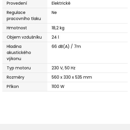
Provedení
Elektrické
Regulace
Ne
pracovního tlaku
Hmotnost
18,2 kg
Objem vzdušníku
24 l
Hladina
66 dB(A) / 7m
akustického
výkonu
Typ motoru
230 V, 50 Hz
Rozměry
560 x 330 x 535 mm
Příkon
1100 W