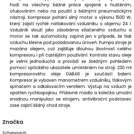
hodí na všechny běžné práce spojené s huštěním,
ofukováním nebo na použití s běžnými pneumatickými
nástroji. Kompresor pohání silný motor o výkonu 1500 W,
který zajistí rychlé natlakování vzdušníku o objemu 24 l.
Vzdušník slouží jako zásobárna stlačeného vzduchu a
motor se tak automaticky zapíná jen v případě, že tlak
vzduchu klesne pod požadovanou úroveň. Pumpa stroje je
mazána olejem, což zajišťuje dlouhou životnost celého
kompresoru i při častějším používání. Kontrola stavu oleje
je velmi jednoduchá a provádí se zběžným pohledem
pomocí optického ukazatele umístěném na stroji. 230 ml
kompresorového oleje DAB46 je součástí balení.
Kompresor je vybaven manometrem vzdušníku, tlakovým
spínačem a odkalovacím ventilem. Výstup na vzduch je
opatřen rychlospojkou. Přídavné madlo a kolečka umožní
snadnou manipulaci se strojem, antivibrační podstavec
zase zajistí klidný chod stroje.
Značka
Scheppach