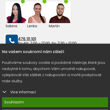
Sabina
Lenka
Martin
476 111 101
Po-Pá: 7:00 – 17:00, So: 7:30 - 12:00
Na vašem soukromí nám záleží
info@peddy.cz
Používáme soubory cookie a podobné nástroje, které jsou
nezbytné k tomu, abychom Vám umožnili nakupovat,
vylepšovali Váš zážitek z nakupování a mohli poskytovat
Možnosti dopravy
naše služby.
Více informací
Rychlá a bezpečná platba
Souhlasím