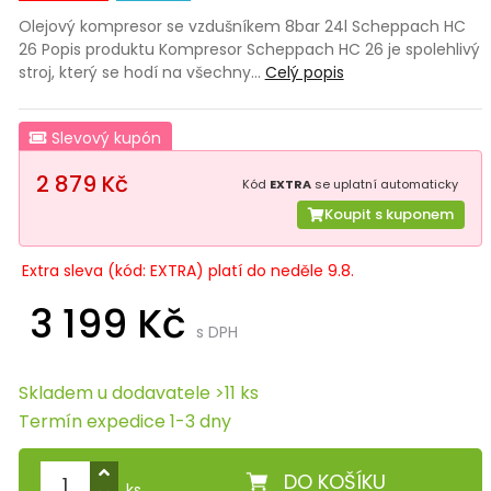
Olejový kompresor se vzdušníkem 8bar 24l Scheppach HC
26 Popis produktu Kompresor Scheppach HC 26 je spolehlivý
stroj, který se hodí na všechny…
Celý popis
Slevový kupón
2 879 Kč
Kód
EXTRA
se uplatní automaticky
Koupit s kuponem
Extra sleva (kód: EXTRA) platí do neděle 9.8.
3 199 Kč
s DPH
Skladem u dodavatele >11 ks
Termín expedice 1-3 dny
DO KOŠÍKU
ks