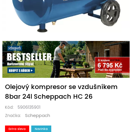
Olejový kompresor se vzdušníkem
8bar 24l Scheppach HC 26
Kód:
5906135901
Scheppach
Značka:
Extra sleva
Novinka