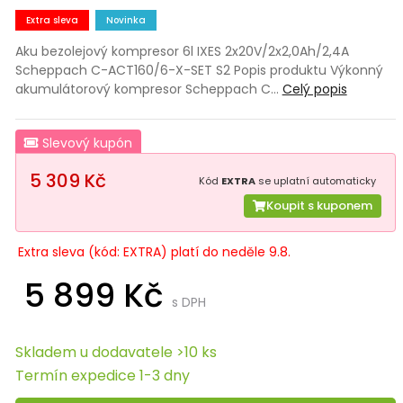
Extra sleva
Novinka
Aku bezolejový kompresor 6l IXES 2x20V/2x2,0Ah/2,4A
Scheppach C-ACT160/6-X-SET S2 Popis produktu Výkonný
akumulátorový kompresor Scheppach C…
Celý popis
Slevový kupón
5 309 Kč
Kód
EXTRA
se uplatní automaticky
Koupit s kuponem
Extra sleva (kód: EXTRA) platí do neděle 9.8.
5 899 Kč
s DPH
Skladem u dodavatele >10 ks
Termín expedice 1-3 dny