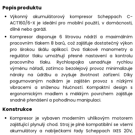
Popis produktu
Výkonný akumulátorový kompresor Scheppach C-
ACT160/6-X je ideální pro mobilní použití, v domácnosti,
dílně nebo garáži.
Kompresor disponuje 6 litrovou nádrží a maximálním
pracovním tlakem 8 barů, což zajišťuje dostatečný výkon
pro širokou škálu aplikací. Dva tlakové manometry a
regulátor tlaku umožňují přesné nastavení a kontrolu
pracovního tlaku. Rychlospojka usnadňuje rychlou
výměnu nářadí, zatímco bezolejový provoz minimalizuje
nároky na údržbu a zvyšuje životnost zařízení. Díky
pogumovaným nožkám je zajištěn provoz s nízkými
vibracemi a sníženou hlučností. Kompaktní design s
ergonomickým madlem s měkkým povrchem zajišťuje
snadné přenášení a pohodlnou manipulaci.
Konstrukce
Kompresor je vybaven moderním uhlíkovým motorem
zajišťující plynulý chod. Stroj je plně kompatibilní se všemi
akumulátory a nabíječkami řady Scheppach IXES 20V,