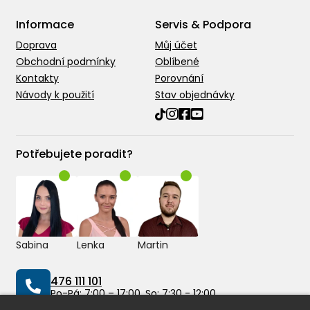
Informace
Servis & Podpora
Doprava
Můj účet
Obchodní podmínky
Oblíbené
Kontakty
Porovnání
Návody k použití
Stav objednávky
Potřebujete poradit?
Sabina
Lenka
Martin
476 111 101
Po-Pá: 7:00 – 17:00, So: 7:30 - 12:00