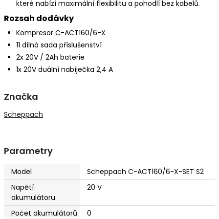
které nabízí maximální flexibilitu a pohodlí bez kabelů.
Rozsah dodávky
Kompresor C-ACT160/6-X
11 dílná sada příslušenství
2x 20V / 2Ah baterie
1x 20V duální nabíječka 2,4 A
Značka
Scheppach
Parametry
Model
Scheppach C-ACT160/6-X-SET S2
Napětí
20 V
akumulátoru
Počet akumulátorů
0