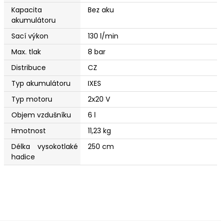
Kapacita
Bez aku
akumulátoru
Sací výkon
130 l/min
Max. tlak
8 bar
Distribuce
CZ
Typ akumulátoru
IXES
Typ motoru
2x20 V
Objem vzdušníku
6 l
Hmotnost
11,23 kg
Délka vysokotlaké
250 cm
hadice