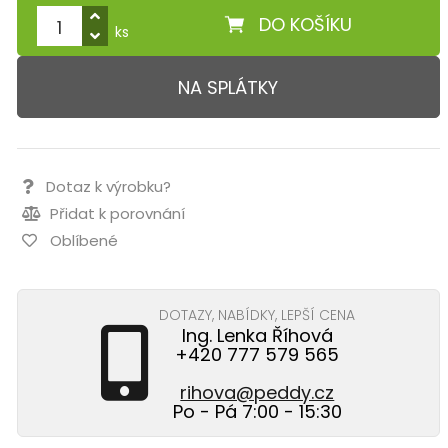
DO KOŠÍKU
ks
NA SPLÁTKY
Dotaz k výrobku?
Přidat k porovnání
Oblíbené
DOTAZY, NABÍDKY, LEPŠÍ CENA
Ing. Lenka Říhová
+420 777 579 565
rihova@peddy.cz
Po - Pá 7:00 - 15:30