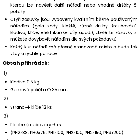
kterou lze navěsit další nářadí nebo vhodné držáky či
poličky
Čtyři zásuvky jsou vybaveny kvalitním běžně používaným
nářadím (gola sady, kleště, různé druhy šroubováků,
kladiva, klíče, elektrikářské díly apod.), zbylé tři zásuvky si
můžete dovybavit nářadím dle svých požadavků
Každý kus nářadí má přesně stanovené místo a bude tak
vždy a rychle po ruce
Obsah přihrádek:
1)
Kladivo 0,5 kg
Gumová palička O 35 mm
2)
Stranové klíče 12 ks
3)
Ploché šroubováky 6 ks
(PH2x38, PH0x75, PH1x100, PH2x100, PH2x150, PH3x200)