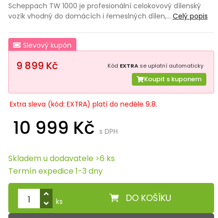
Scheppach TW 1000 je profesionální celokovový dílenský
vozík vhodný do domácích i řemeslných dílen,…
Celý popis
Slevový kupón
9 899 Kč
Kód
EXTRA
se uplatní automaticky
Koupit s kuponem
Extra sleva (kód: EXTRA) platí do neděle 9.8.
10 999 Kč
s DPH
Skladem u dodavatele >6 ks
Termín expedice 1-3 dny
DO KOŠÍKU
ks