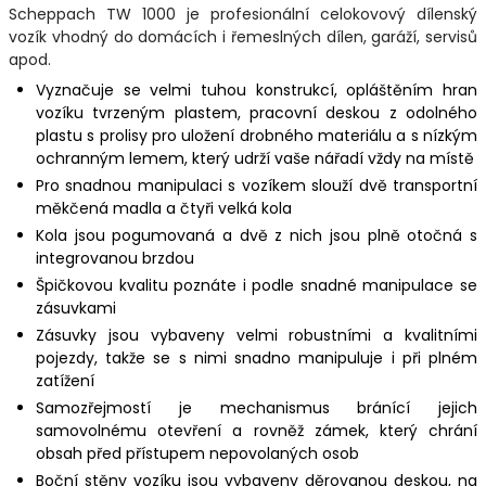
Scheppach TW 1000 je profesionální celokovový dílenský
vozík vhodný do domácích i řemeslných dílen, garáží, servisů
apod.
Vyznačuje se velmi tuhou konstrukcí, opláštěním hran
vozíku tvrzeným plastem, pracovní deskou z odolného
plastu s prolisy pro uložení drobného materiálu a s nízkým
ochranným lemem, který udrží vaše nářadí vždy na místě
Pro snadnou manipulaci s vozíkem slouží dvě transportní
měkčená madla a čtyři velká kola
Kola jsou pogumovaná a dvě z nich jsou plně otočná s
integrovanou brzdou
Špičkovou kvalitu poznáte i podle snadné manipulace se
zásuvkami
Zásuvky jsou vybaveny velmi robustními a kvalitními
pojezdy, takže se s nimi snadno manipuluje i při plném
zatížení
Samozřejmostí je mechanismus bránící jejich
samovolnému otevření a rovněž zámek, který chrání
obsah před přístupem nepovolaných osob
Boční stěny vozíku jsou vybaveny děrovanou deskou, na