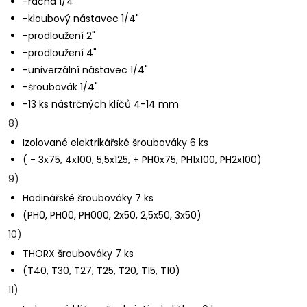
-ráčna 1/4"
-kloubový nástavec 1/4"
-prodloužení 2"
-prodloužení 4"
-univerzální nástavec 1/4"
-šroubovák 1/4"
-13 ks nástrčných klíčů 4-14 mm
8)
Izolované elektrikářské šroubováky 6 ks
( - 3x75, 4x100, 5,5x125, + PH0x75, PH1x100, PH2x100)
9)
Hodinářské šroubováky 7 ks
(PH0, PH00, PH000, 2x50, 2,5x50, 3x50)
10)
THORX šroubováky 7 ks
(T40, T30, T27, T25, T20, T15, T10)
11)