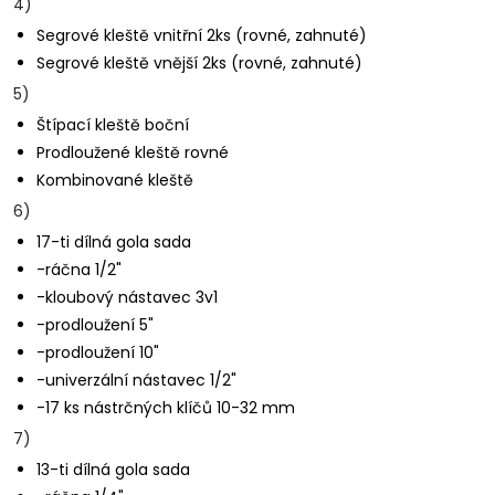
4)
Segrové kleště vnitřní 2ks (rovné, zahnuté)
Segrové kleště vnější 2ks (rovné, zahnuté)
5)
Štípací kleště boční
Prodloužené kleště rovné
Kombinované kleště
6)
17-ti dílná gola sada
-ráčna 1/2"
-kloubový nástavec 3v1
-prodloužení 5"
-prodloužení 10"
-univerzální nástavec 1/2"
-17 ks nástrčných klíčů 10-32 mm
7)
13-ti dílná gola sada