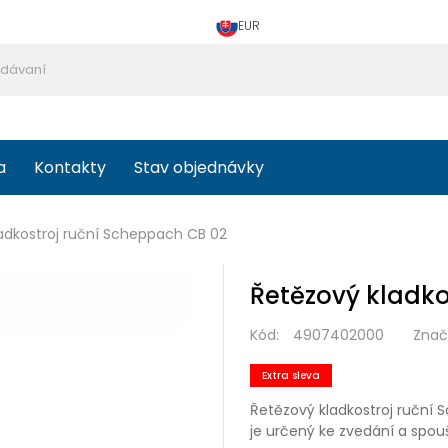
EUR
a
Kontakty
Stav objednávky
adkostroj ruční Scheppach CB 02
Řetězový kladko
Kód:
4907402000
Znač
Extra sleva
Řetězový kladkostroj ruční
je určený ke zvedání a spo