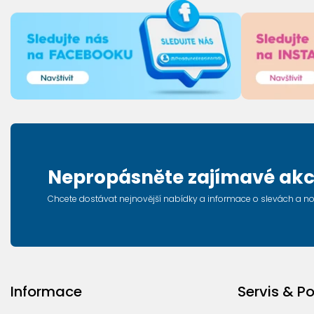
Nepropásněte zajímavé akc
Chcete dostávat nejnovější nabídky a informace o slevách a n
Informace
Servis & P