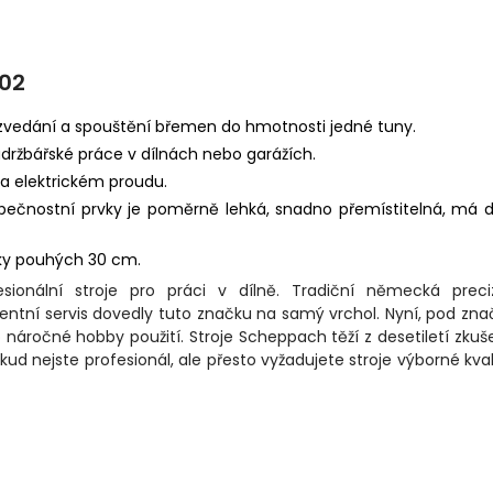
 02
 zvedání a spouštění břemen do hmotnosti jedné tuny.
údržbářské práce v dílnách nebo garážích.
na elektrickém proudu.
zpečnostní prvky je poměrně lehká, snadno přemístitelná, má 
ky pouhých 30 cm.
onální stroje pro práci v dílně. Tradiční německá preciz
entní servis dovedly tuto značku na samý vrchol. Nyní, pod zn
o náročné hobby použití. Stroje Scheppach těží z desetiletí zkuš
ud nejste profesionál, ale přesto vyžadujete stroje výborné kval