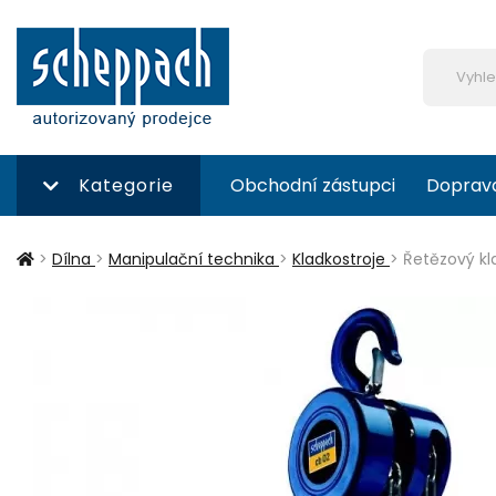
Kategorie
Obchodní zástupci
Doprav
>
Dílna
>
Manipulační technika
>
Kladkostroje
>
Řetězový kl