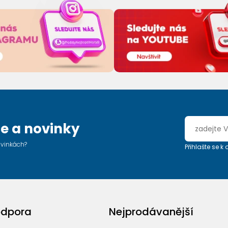
e a novinky
ovinkách?
Přihlašte se k
odpora
Nejprodávanější