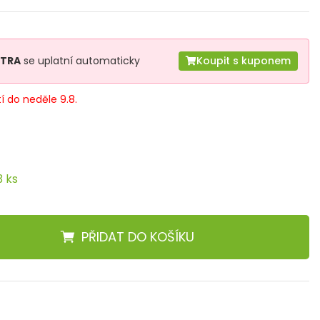
XTRA
se uplatní automaticky
Koupit s kuponem
tí do neděle 9.8.
3 ks
PŘIDAT
DO KOŠÍKU