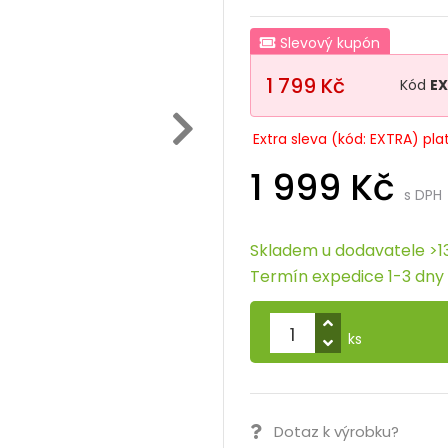
Slevový kupón
1 799 Kč
Kód
E
Extra sleva (kód: EXTRA) pla
1 999 Kč
s DPH
Skladem u dodavatele >1
Termín expedice 1-3 dny
ks
Dotaz k výrobku?