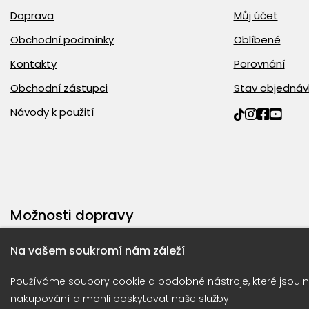
Doprava
Můj účet
Obchodní podmínky
Oblíbené
Kontakty
Porovnání
Obchodní zástupci
Stav objednáv
Návody k použití
Možnosti dopravy
Na vašem soukromí nám záleží
Používáme soubory cookie a podobné nástroje, které jsou n
nakupování a mohli poskytovat naše služby.