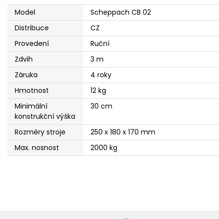
Model
Scheppach CB 02
Distribuce
CZ
Provedení
Ruční
Zdvih
3 m
Záruka
4 roky
Hmotnost
12 kg
Minimální
30 cm
konstrukční výška
Rozměry stroje
250 x 180 x 170 mm
Max. nosnost
2000 kg