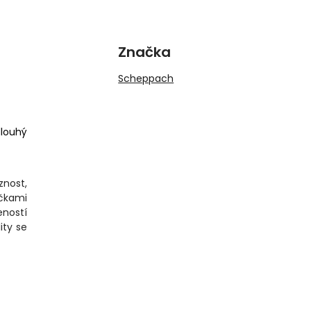
Značka
Scheppach
dlouhý
nost,
ačkami
eností
ity se