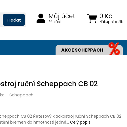
Můj účet
0 Kč
Hledat
Přihlásit se
Nákupní košík
AKCE SCHEPPACH
stroj ruční Scheppach CB 02
Scheppach
ka:
 Scheppach CB 02 Řetězový kladkostroj ruční Scheppach CB 02
uštění břemen do hmotnosti jedné…
Celý popis