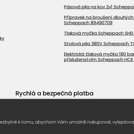
Pásová pila na kov 2v1 Schepp
Přípravek na broušení dlouhých 
Scheppach 89490709
Tlaková myčka Scheppach SHD
ky
Stolová pila 380V Scheppach T
Elektrická tlaková myčka 180 bar
příslušenstvím Scheppach HCE
Rychlá a bezpečná platba
ezbytné k tomu, abychom Vám umožnili nakupovat, vylepšovali