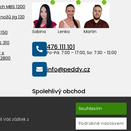
ach MBS 1200
nožů jig 120
Sabina
Lenka
Martin
 150
S 310
476 111 101
 s
Po-Pá: 7:00 – 17:00, So: 7:30 - 12:00
 2800
info@peddy.cz
Spolehlivý obchod
Souhlasím
 Váš zážitek z
Podrobné nastavení