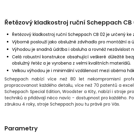
Řetězový kladkostroj ruční Scheppach CB
Řetězový kladkostroj ruční Scheppach CB 02 je určený ke
Výborně poslouží jako obslužné zdvihadlo pro montážní a 
Výhodou je snadná údržba i obsluha a rovněž nezávislost 
Celá robustní konstrukce obsahující veškeré důležité be
obslužný řetěz a je vyrobena z velmi kvalitních materiálů.
Velkou výhodou je i minimální vzdálenost mezi oběma há
Scheppach nabízí více než 80 let nekompromisní profesi
propracovanost každého detailu, více než 70 patentů a excel
Scheppach Special Edition, Woodster a Kity, nabízí i stroje pr
techniků a přidávají něco navíc - dostupnost pro každého. Pok
zárukou 4 roky, stroje Scheppach jsou tu právě pro Vás.
Parametry